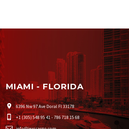
MIAMI - FLORIDA
6396 Nw 97 Ave Doral Fl 33178
+1 (305) 548 95 41 - 786 718 15 68
info@iexscargo.com